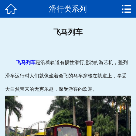


滑行类系列
网站首页

武汉客户游乐园项目完
飞马列车
工
大型游乐设备厂家
飞马列车
是沿着轨道有惯性滑行运动的游艺机，整列
游乐设备
滑车运行时人们就像坐着会飞的马车穿梭在轨道上，享受
工作原理
大自然带来的无穷乐趣，深受游客的欢迎。
发货通知
成功案例
产品视频