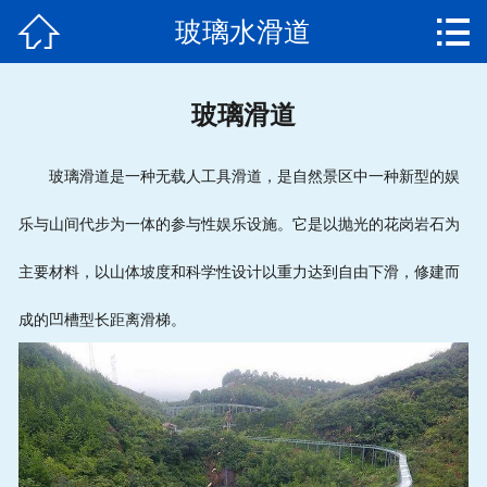


玻璃水滑道
网站首页

武汉客户游乐园项目完
玻璃滑道
工
玻璃滑道是一种无载人工具滑道，是自然景区中一种新型的娱
大型游乐设备厂家
乐与山间代步为一体的参与性娱乐设施。它是以抛光的花岗岩石为
游乐设备
主要材料，以山体坡度和科学性设计以重力达到自由下滑，修建而
工作原理
成的凹槽型长距离滑梯。
发货通知
成功案例
产品视频