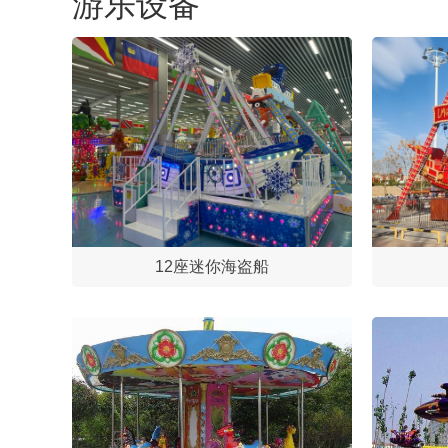
游乐设备
12座迷你海盗船