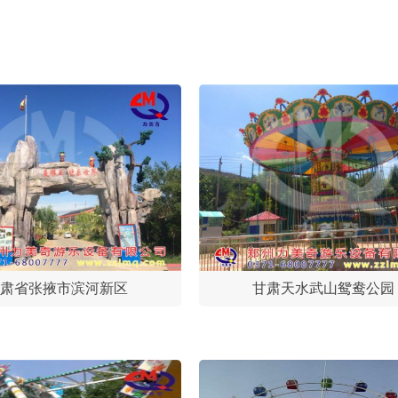
肃省张掖市滨河新区
甘肃天水武山鸳鸯公园