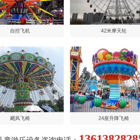
自控飞机
42米摩天轮
飓风飞椅
24座升降飞椅
1361382828