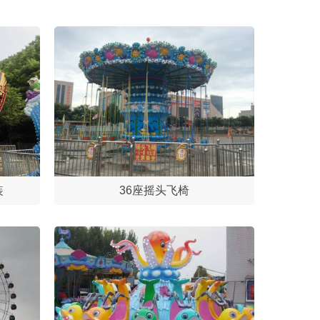
装
36座摇头飞椅