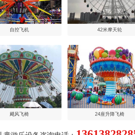
自控飞机
42米摩天轮
飓风飞椅
24座升降飞椅
1361382828