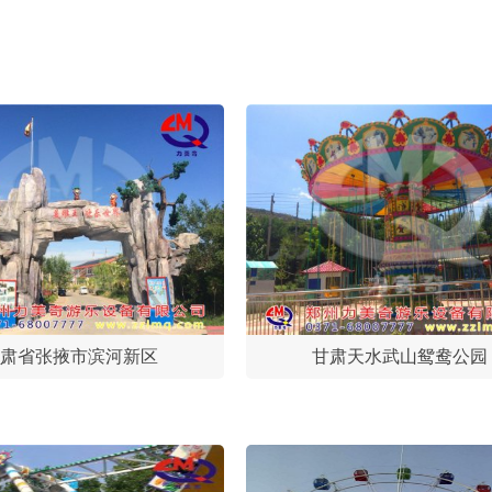
肃省张掖市滨河新区
甘肃天水武山鸳鸯公园