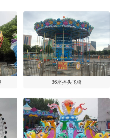
装
36座摇头飞椅