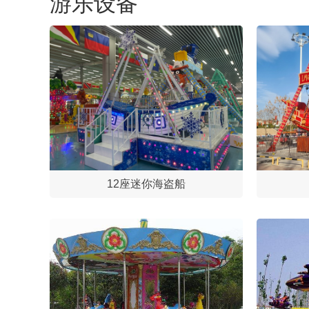
游乐设备
12座迷你海盗船